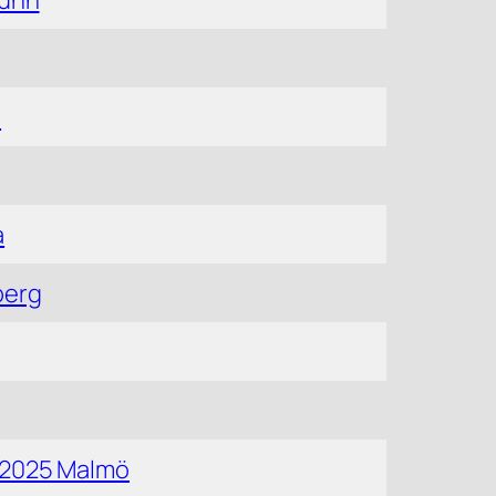
runn
ö
a
berg
 2025 Malmö