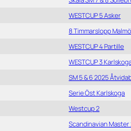
Skala SM 7 & 8 Solleb
WESTCUP 5 Asker
8 Timmarslopp Malm
WESTCUP 4 Partille
WESTCUP 3 Karlskog
SM 5 & 6 2025 Åtvida
Serie Öst Karlskoga
Westcup 2
Scandinavian Master