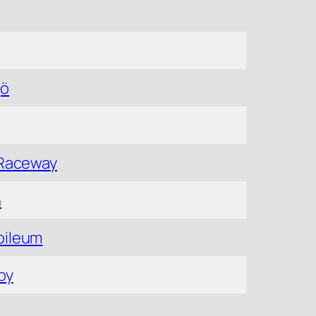
jö
 Raceway
n
bileum
by