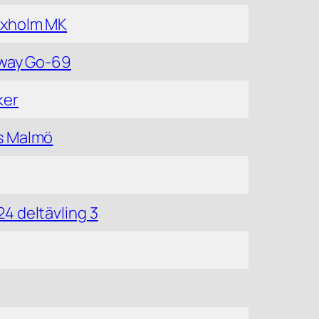
oxholm MK
eway Go-69
ker
s Malmö
4 deltävling 3