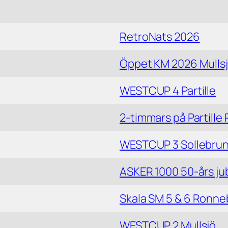
RetroNats 2026
Öppet KM 2026 Mulls
WESTCUP 4 Partille
2-timmars på Partille
WESTCUP 3 Sollebru
ASKER 1000 50-års ju
Skala SM 5 & 6 Ronne
WESTCUP 2 Mullsjö