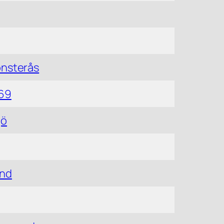
önsterås
-69
jö
und