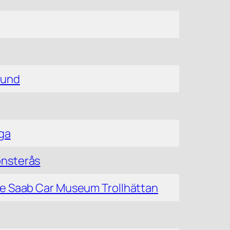
sund
oga
nsterås
e Saab Car Museum Trollhättan