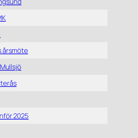
ngsund
MK
9
s årsmöte
 Mullsjö
terås
inför 2025