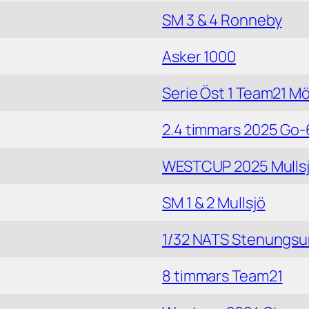
SM 3 & 4 Ronneby
Asker 1000
Serie Öst 1 Team21 M
2.4 timmars 2025 Go
WESTCUP 2025 Mulls
SM 1 & 2 Mullsjö
1/32 NATS Stenungs
8 timmars Team21