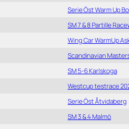
Serie Öst Warm Up B
SM 7 & 8 Partille Rac
Wing Car WarmUp As
Scandinavian Master
SM 5-6 Karlskoga
Westcup testrace 202
Serie Öst Åtvidaberg
SM 3 & 4 Malmö