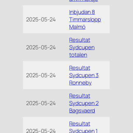
Inbjudan 8
2025-05-24
Timmarslopp
Malmö
Resultat
2025-05-24
Sydcupen
totalen
Resultat
2025-05-24
Sydcupen 3
Ronneby
Resultat
2025-05-24
Sydcupen 2
Bagsvaerd
Resultat
2025-05-24
Sydcupen 1