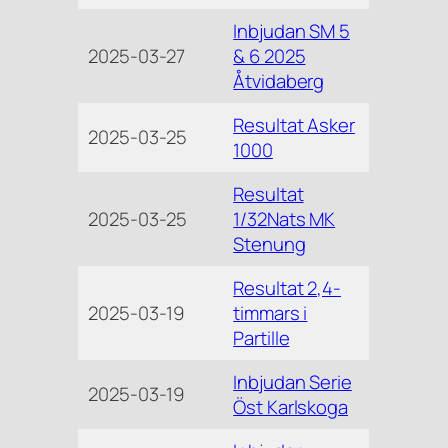
Inbjudan SM 5
2025-03-27
& 6 2025
Åtvidaberg
Resultat Asker
2025-03-25
1000
Resultat
2025-03-25
1/32Nats MK
Stenung
Resultat 2,4-
2025-03-19
timmars i
Partille
Inbjudan Serie
2025-03-19
Öst Karlskoga