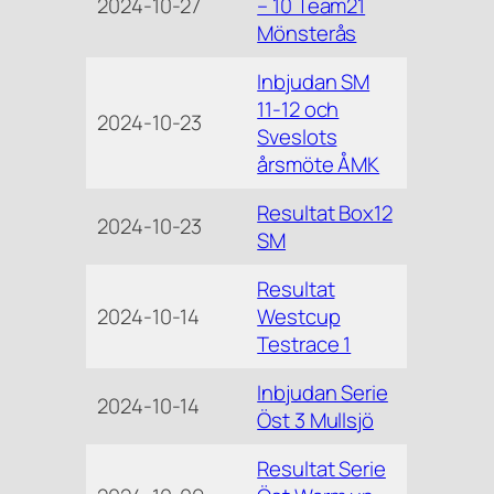
2024-10-27
– 10 Team21
Mönsterås
Inbjudan SM
11-12 och
2024-10-23
Sveslots
årsmöte ÅMK
Resultat Box12
2024-10-23
SM
Resultat
2024-10-14
Westcup
Testrace 1
Inbjudan Serie
2024-10-14
Öst 3 Mullsjö
Resultat Serie