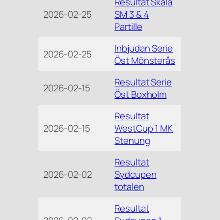
Resultat Skala
2026-02-25
SM 3 & 4
Partille
Inbjudan Serie
2026-02-25
Öst Mönsterås
Resultat Serie
2026-02-15
Öst Boxholm
Resultat
2026-02-15
WestCup 1 MK
Stenung
Resultat
2026-02-02
Sydcupen
totalen
Resultat