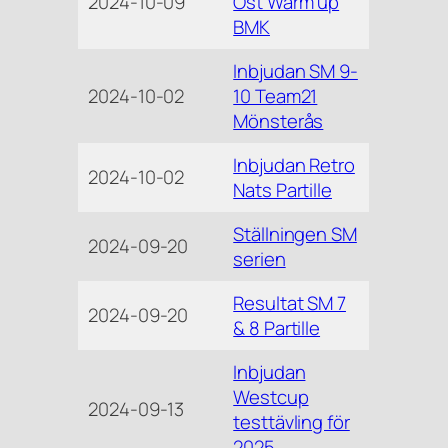
2024-10-09
Öst Warm up
BMK
Inbjudan SM 9-
2024-10-02
10 Team21
Mönsterås
Inbjudan Retro
2024-10-02
Nats Partille
Ställningen SM
2024-09-20
serien
Resultat SM 7
2024-09-20
& 8 Partille
Inbjudan
Westcup
2024-09-13
testtävling för
2025