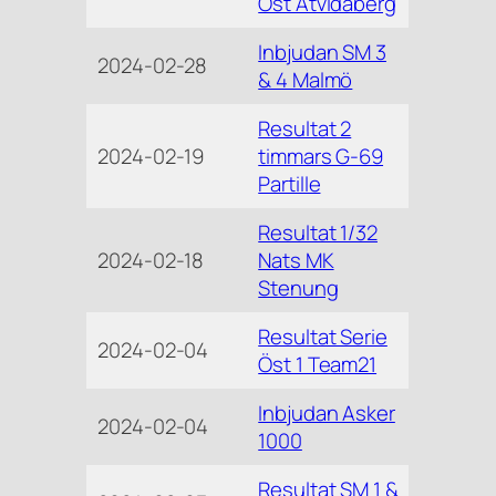
Öst Åtvidaberg
Inbjudan SM 3
2024-02-28
& 4 Malmö
Resultat 2
2024-02-19
timmars G-69
Partille
Resultat 1/32
2024-02-18
Nats MK
Stenung
Resultat Serie
2024-02-04
Öst 1 Team21
Inbjudan Asker
2024-02-04
1000
Resultat SM 1 &