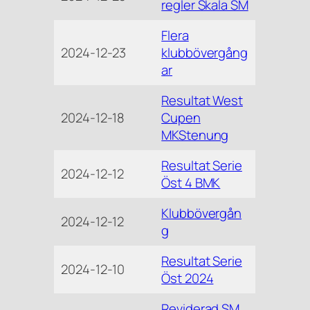
regler Skala SM
Flera
2024-12-23
klubbövergång
ar
Resultat West
2024-12-18
Cupen
MKStenung
Resultat Serie
2024-12-12
Öst 4 BMK
Klubbövergån
2024-12-12
g
Resultat Serie
2024-12-10
Öst 2024
Reviderad SM