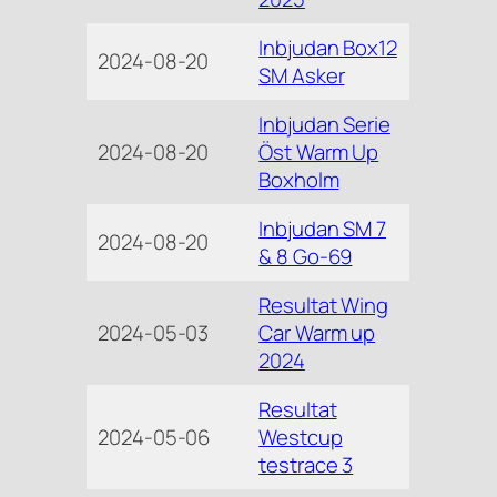
Inbjudan Box12
2024-08-20
SM Asker
Inbjudan Serie
2024-08-20
Öst Warm Up
Boxholm
Inbjudan SM 7
2024-08-20
& 8 Go-69
Resultat Wing
2024-05-03
Car Warm up
2024
Resultat
2024-05-06
Westcup
testrace 3