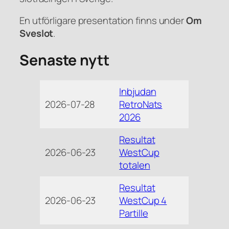
En utförligare presentation finns under
Om
Sveslot
.
Senaste nytt
Inbjudan
2026-07-28
RetroNats
2026
Resultat
2026-06-23
WestCup
totalen
Resultat
2026-06-23
WestCup 4
Partille