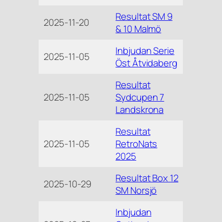
Resultat SM 9
2025-11-20
& 10 Malmö
Inbjudan Serie
2025-11-05
Öst Åtvidaberg
Resultat
2025-11-05
Sydcupen 7
Landskrona
Resultat
2025-11-05
RetroNats
2025
Resultat Box 12
2025-10-29
SM Norsjö
Inbjudan