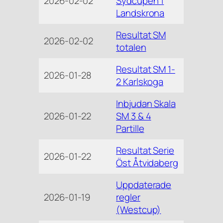
2026-02-02
Sydcupen 1
Landskrona
Resultat SM
2026-02-02
totalen
Resultat SM 1-
2026-01-28
2 Karlskoga
Inbjudan Skala
2026-01-22
SM 3 & 4
Partille
Resultat Serie
2026-01-22
Öst Åtvidaberg
Uppdaterade
2026-01-19
regler
(Westcup)